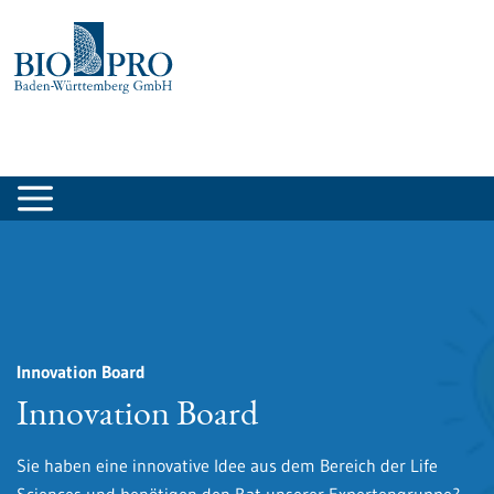
zum
Inhalt
springen
Innovation Board
LinkHealth@BW
Gründungsnewsletter
Innovation Board
LinkHealth@BW
Gründungsnewsletter
Sie haben eine innovative Idee aus dem Bereich der Life
Als Netz der Netzwerke bietet LinkHealth@BW allen
Unser Gründungsnewsletter, voller Informationen zu