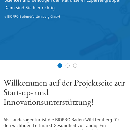
Sciences und benötigen den Rat unserer Expertengruppe?
Interessierten einen einzigartigen Zugang zum Life
Veranstaltungen, neuen Finanzierungsmöglichkeiten und
Dann sind Sie hier richtig.
Sciences Ökosystem in Baden-Württemberg.
vielem mehr. Jetzt direkt anmelden!
© BIOPRO Baden-Württemberg GmbH
© BIOPRO Baden-Württemberg GmbH
Willkommen auf der Projektseite zur
Start-up- und
Innovationsunterstützung!
Als Landesagentur ist die BIOPRO Baden-Württemberg für
den wichtigen Leitmarkt Gesundheit zuständig. Ein