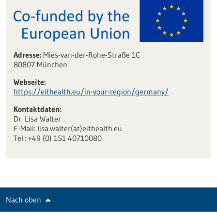
Adresse:
Mies-van-der-Rohe-Straße 1C
80807 München
Webseite:
https:/‌/‌eithealth.eu/‌in-your-region/‌germany/‌
Kontaktdaten:
Dr. Lisa Walter
E-Mail: lisa.walter(at)eithealth.eu
Tel.: +49 (0) 151 40710080
Nach oben