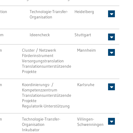
tion
Technologie-Transfer-
Heidelberg
Organisation
mm
Ideencheck
Stuttgart
on
Cluster / Netzwerk
Mannheim
Förderinstrument
Versorgungstranslation
Translationsunterstützende
Projekte
on
Koordinierungs- /
Karlsruhe
Kompetenzzentrum
Translationsunterstützende
Projekte
Regulatorik-Unterstützung
on
Technologie-Transfer-
Villingen-
Organisation
Schwenningen
Inkubator