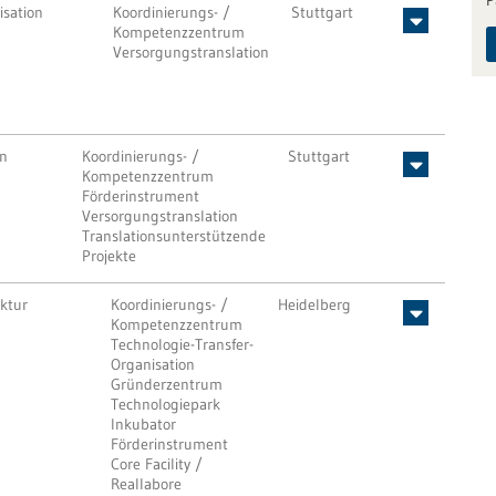
P
isation
Koordinierungs- /
Stuttgart
Kompetenzzentrum
Versorgungstranslation
on
Koordinierungs- /
Stuttgart
Kompetenzzentrum
Förderinstrument
Versorgungstranslation
Translationsunterstützende
Projekte
uktur
Koordinierungs- /
Heidelberg
Kompetenzzentrum
Technologie-Transfer-
Organisation
Gründerzentrum
Technologiepark
Inkubator
Förderinstrument
Core Facility /
Reallabore