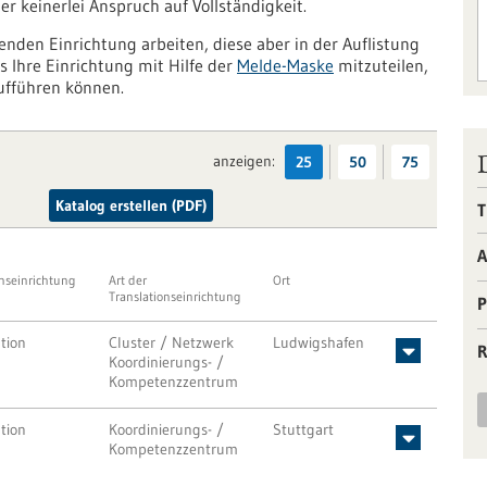
r keinerlei Anspruch auf Vollständigkeit.
zenden Einrichtung arbeiten, diese aber in der Auflistung
ns Ihre Einrichtung mit Hilfe der
Melde-Maske
mitzuteilen,
ufführen können.
anzeigen:
25
50
75
Katalog erstellen (PDF)
T
A
onseinrichtung
Art der
Ort
Translationseinrichtung
P
tion
Cluster / Netzwerk
Ludwigshafen
R
Koordinierungs- /
Kompetenzzentrum
tion
Koordinierungs- /
Stuttgart
Kompetenzzentrum