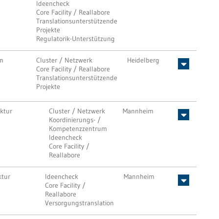
Ideencheck
Core Facility / Reallabore
Translationsunterstützende
Projekte
Regulatorik-Unterstützung
on
Cluster / Netzwerk
Heidelberg
Core Facility / Reallabore
Translationsunterstützende
Projekte
uktur
Cluster / Netzwerk
Mannheim
Koordinierungs- /
Kompetenzzentrum
Ideencheck
Core Facility /
Reallabore
ktur
Ideencheck
Mannheim
Core Facility /
Reallabore
Versorgungstranslation