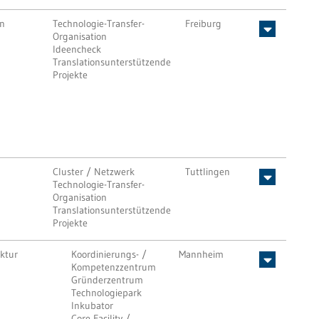
on
Technologie-Transfer-
Freiburg
Organisation
Ideencheck
Translationsunterstützende
Projekte
Cluster / Netzwerk
Tuttlingen
Technologie-Transfer-
Organisation
Translationsunterstützende
Projekte
uktur
Koordinierungs- /
Mannheim
Kompetenzzentrum
Gründerzentrum
Technologiepark
Inkubator
Core Facility /