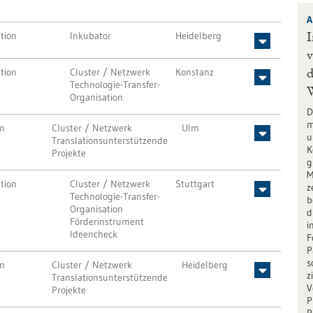
A
tion
Inkubator
Heidelberg
I
v
tion
Cluster / Netzwerk
Konstanz
d
Technologie-Transfer-
Organisation
D
m
on
Cluster / Netzwerk
Ulm
u
Translationsunterstützende
K
Projekte
g
M
tion
Cluster / Netzwerk
Stuttgart
z
Technologie-Transfer-
b
Organisation
d
Förderinstrument
i
Ideencheck
F
P
s
on
Cluster / Netzwerk
Heidelberg
z
Translationsunterstützende
V
Projekte
P