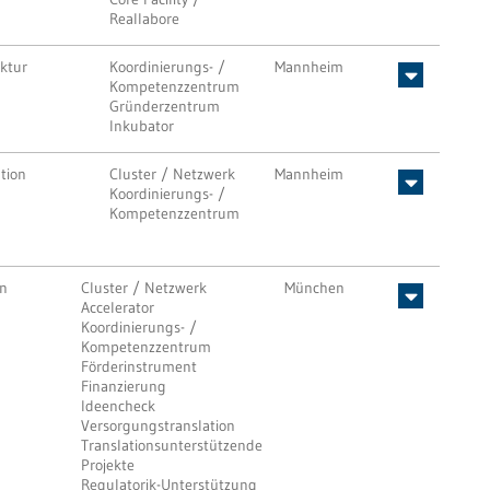
Reallabore
uktur
Koordinierungs- /
Mannheim
Kompetenzzentrum
Gründerzentrum
Inkubator
tion
Cluster / Netzwerk
Mannheim
Koordinierungs- /
Kompetenzzentrum
on
Cluster / Netzwerk
München
Accelerator
Koordinierungs- /
Kompetenzzentrum
Förderinstrument
Finanzierung
Ideencheck
Versorgungstranslation
Translationsunterstützende
Projekte
Regulatorik-Unterstützung